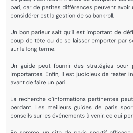
pari, car de petites différences peuvent avoir 
considérer est la gestion de sa bankroll.
Un bon parieur sait qu’il est important de défi
coup de tête ou de se laisser emporter par s
sur le long terme.
Un guide peut fournir des stratégies pour 
importantes. Enfin, il est judicieux de rester i
avant de faire un pari.
La recherche d’informations pertinentes peut 
perdant. Les meilleurs guides de paris spor
conseils sur les événements à venir, ce qui pe
En somme, un site de paris sportif efficace d