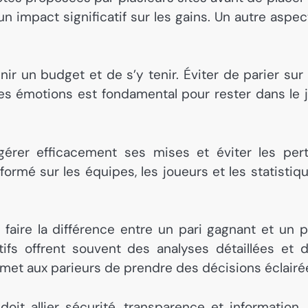
un impact significatif sur les gains. Un autre aspec
nir un budget et de s’y tenir. Éviter de parier sur
es émotions est fondamental pour rester dans le 
gérer efficacement ses mises et éviter les per
nformé sur les équipes, les joueurs et les statistiq
faire la différence entre un pari gagnant et un p
tifs offrent souvent des analyses détaillées et 
rmet aux parieurs de prendre des décisions éclairé
oit allier sécurité, transparence et information.