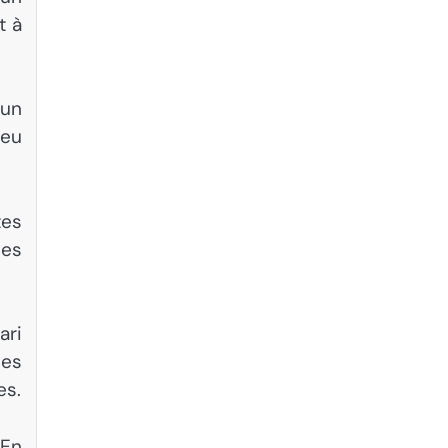
t à
 un
jeu
tes
ues
ari
des
es.
 En