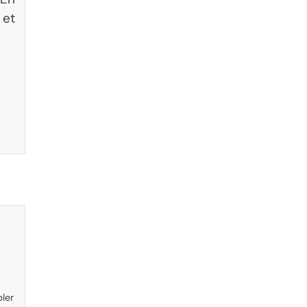
 et
ler