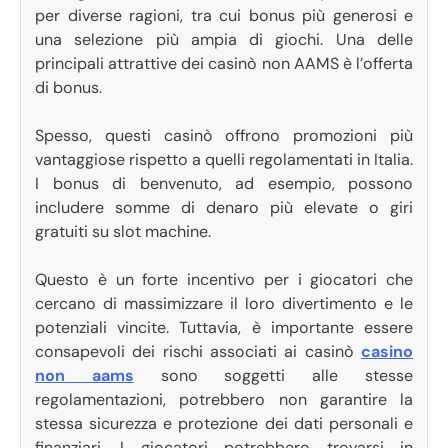
per diverse ragioni, tra cui bonus più generosi e
una selezione più ampia di giochi. Una delle
principali attrattive dei casinò non AAMS è l’offerta
di bonus.
Spesso, questi casinò offrono promozioni più
vantaggiose rispetto a quelli regolamentati in Italia.
I bonus di benvenuto, ad esempio, possono
includere somme di denaro più elevate o giri
gratuiti su slot machine.
Questo è un forte incentivo per i giocatori che
cercano di massimizzare il loro divertimento e le
potenziali vincite. Tuttavia, è importante essere
consapevoli dei rischi associati ai casinò
casino
non aams
sono soggetti alle stesse
regolamentazioni, potrebbero non garantire la
stessa sicurezza e protezione dei dati personali e
finanziari. I giocatori potrebbero trovarsi in