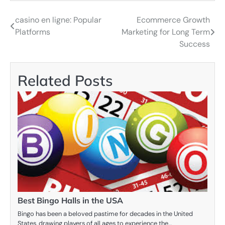
casino en ligne: Popular
Ecommerce Growth
Post
Platforms
Marketing for Long Term
navigation
Success
Related Posts
Best Bingo Halls in the USA
Bingo has been a beloved pastime for decades in the United
States, drawing players of all ages to experience the…