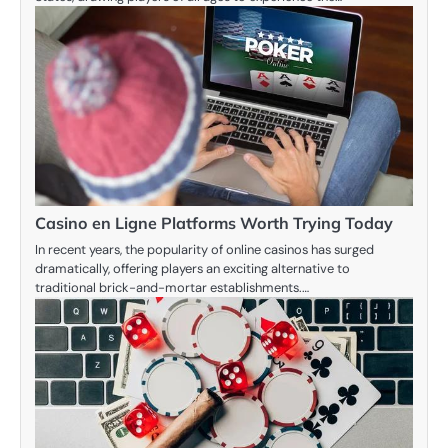
Casino en Ligne Platforms Worth Trying Today
In recent years, the popularity of online casinos has surged
dramatically, offering players an exciting alternative to
traditional brick-and-mortar establishments.…