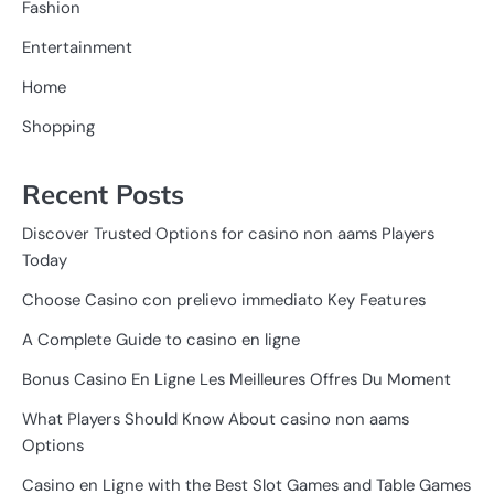
Fashion
Entertainment
Home
Shopping
Recent Posts
Discover Trusted Options for casino non aams Players
Today
Choose Casino con prelievo immediato Key Features
A Complete Guide to casino en ligne
Bonus Casino En Ligne Les Meilleures Offres Du Moment
What Players Should Know About casino non aams
Options
Casino en Ligne with the Best Slot Games and Table Games