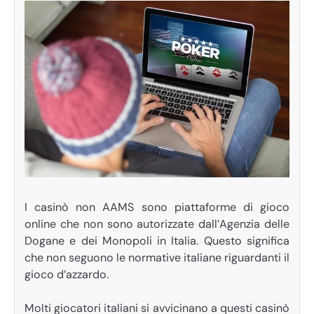
I casinò non AAMS sono piattaforme di gioco
online che non sono autorizzate dall’Agenzia delle
Dogane e dei Monopoli in Italia. Questo significa
che non seguono le normative italiane riguardanti il
gioco d’azzardo.
Molti giocatori italiani si avvicinano a questi casinò