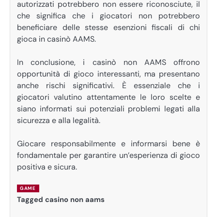
autorizzati potrebbero non essere riconosciute, il
che significa che i giocatori non potrebbero
beneficiare delle stesse esenzioni fiscali di chi
gioca in casinò AAMS.
In conclusione, i casinò non AAMS offrono
opportunità di gioco interessanti, ma presentano
anche rischi significativi. È essenziale che i
giocatori valutino attentamente le loro scelte e
siano informati sui potenziali problemi legati alla
sicurezza e alla legalità.
Giocare responsabilmente e informarsi bene è
fondamentale per garantire un’esperienza di gioco
positiva e sicura.
GAME
Tagged
casino non aams