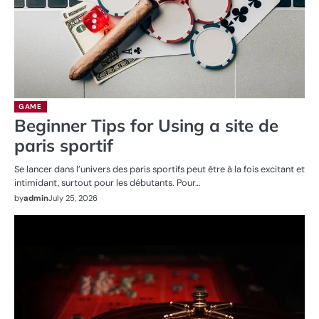
GAME
Beginner Tips for Using a site de
paris sportif
Se lancer dans l’univers des paris sportifs peut être à la fois excitant et
intimidant, surtout pour les débutants. Pour…
by
admin
July 25, 2026