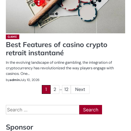
GAME
Best Features of casino crypto
retrait instantané
In the evolving landscape of online gambling, the integration of
cryptocurrency has revolutionized the way players engage with
casinos. One…
by
admin
July 10, 2026
…
Posts
1
2
12
Next
pagination
Search
for:
Sponsor