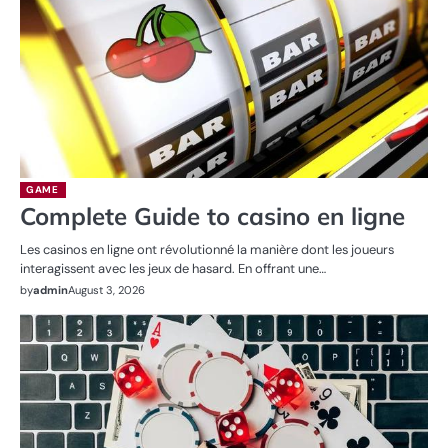
GAME
Complete Guide to casino en ligne
Les casinos en ligne ont révolutionné la manière dont les joueurs
interagissent avec les jeux de hasard. En offrant une…
by
admin
August 3, 2026