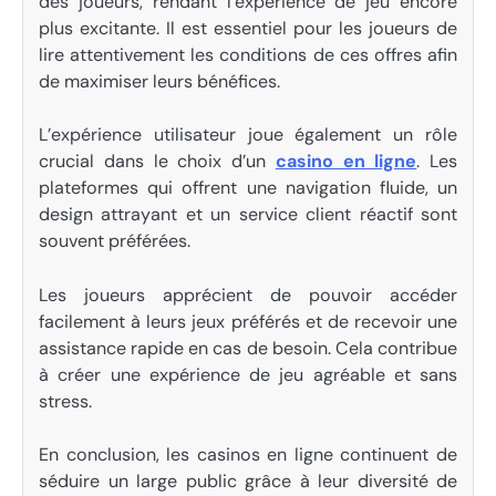
des joueurs, rendant l’expérience de jeu encore
plus excitante. Il est essentiel pour les joueurs de
lire attentivement les conditions de ces offres afin
de maximiser leurs bénéfices.
L’expérience utilisateur joue également un rôle
crucial dans le choix d’un
casino en ligne
. Les
plateformes qui offrent une navigation fluide, un
design attrayant et un service client réactif sont
souvent préférées.
Les joueurs apprécient de pouvoir accéder
facilement à leurs jeux préférés et de recevoir une
assistance rapide en cas de besoin. Cela contribue
à créer une expérience de jeu agréable et sans
stress.
En conclusion, les casinos en ligne continuent de
séduire un large public grâce à leur diversité de