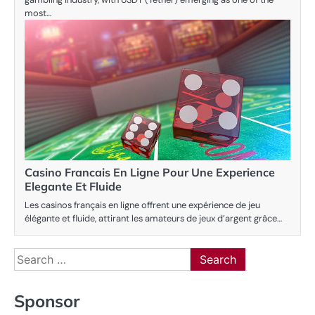
most…
Casino Francais En Ligne Pour Une Experience
Elegante Et Fluide
Les casinos français en ligne offrent une expérience de jeu
élégante et fluide, attirant les amateurs de jeux d’argent grâce…
Search
for:
Sponsor