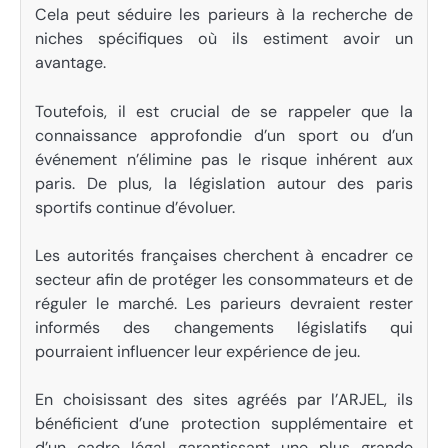
Cela peut séduire les parieurs à la recherche de
niches spécifiques où ils estiment avoir un
avantage.
Toutefois, il est crucial de se rappeler que la
connaissance approfondie d’un sport ou d’un
événement n’élimine pas le risque inhérent aux
paris. De plus, la législation autour des paris
sportifs continue d’évoluer.
Les autorités françaises cherchent à encadrer ce
secteur afin de protéger les consommateurs et de
réguler le marché. Les parieurs devraient rester
informés des changements législatifs qui
pourraient influencer leur expérience de jeu.
En choisissant des sites agréés par l’ARJEL, ils
bénéficient d’une protection supplémentaire et
d’un cadre légal garantissant une plus grande