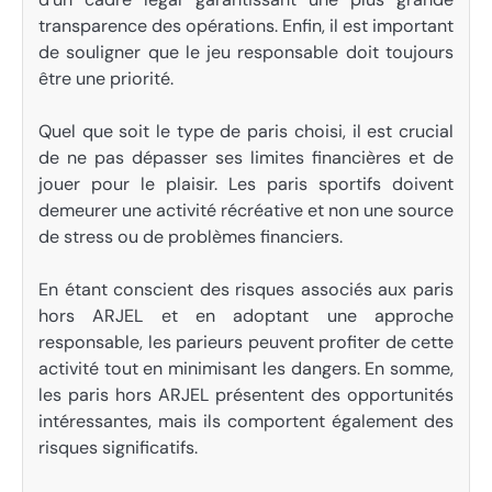
transparence des opérations. Enfin, il est important
de souligner que le jeu responsable doit toujours
être une priorité.
Quel que soit le type de paris choisi, il est crucial
de ne pas dépasser ses limites financières et de
jouer pour le plaisir. Les paris sportifs doivent
demeurer une activité récréative et non une source
de stress ou de problèmes financiers.
En étant conscient des risques associés aux paris
hors ARJEL et en adoptant une approche
responsable, les parieurs peuvent profiter de cette
activité tout en minimisant les dangers. En somme,
les paris hors ARJEL présentent des opportunités
intéressantes, mais ils comportent également des
risques significatifs.