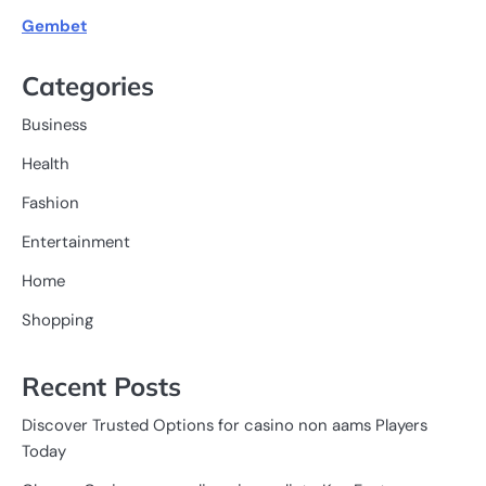
Gembet
Categories
Business
Health
Fashion
Entertainment
Home
Shopping
Recent Posts
Discover Trusted Options for casino non aams Players
Today