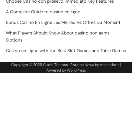
Choose Casino con prelievo immediato Key Features
A Complete Guide to casino en ligne
Bonus Casino En Ligne Les Meilleures Offres Du Moment
What Players Should Know About casino non aams
Options
Casino en Ligne with the Best Slot Games and Table Games
Copyright © 2026
Catch Themes
| Routine News by
Ascendoor
|
Powered by
WordPress
.