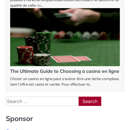
qualité de celle-ci.…
The Ultimate Guide to Choosing a casino en ligne
Choisir un casino en ligne peut s’avérer être une tâche complexe,
tant l’offre est vaste et variée. Pour effectuer le…
Search
for:
Sponsor