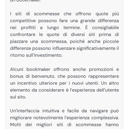
I siti di scommesse che offrono quote più
competitive possono fare una grande differenza
nei profitti a lungo termine. È consigliabile
confrontare le quote di diversi siti prima di
piazzare una scommessa, poiché anche piccole
differenze possono influenzare significativamente il
ritorno sull’investimento.
Alcuni bookmaker offrono anche promozioni e
bonus di benvenuto, che possono rappresentare
un incentivo ulteriore per i nuovi utenti. Un altro
elemento da considerare è l’esperienza dell’utente
sul sito.
Un’interfaccia intuitiva e facile da navigare può
migliorare notevolmente l’esperienza complessiva.
Molti dei migliori siti di scommesse hanno