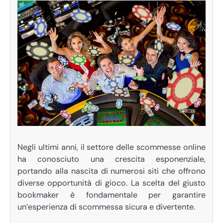
Negli ultimi anni, il settore delle scommesse online
ha conosciuto una crescita esponenziale,
portando alla nascita di numerosi siti che offrono
diverse opportunità di gioco. La scelta del giusto
bookmaker è fondamentale per garantire
un’esperienza di scommessa sicura e divertente.