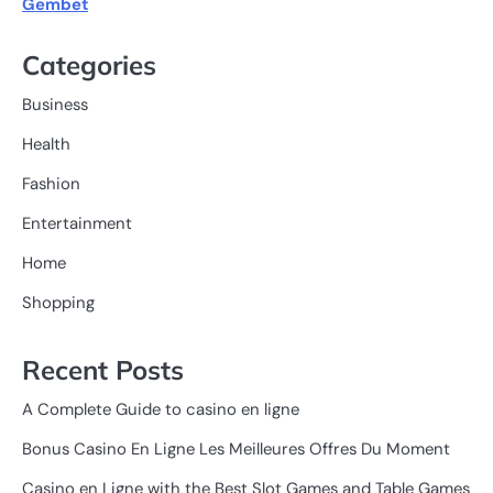
Gembet
Categories
Business
Health
Fashion
Entertainment
Home
Shopping
Recent Posts
A Complete Guide to casino en ligne
Bonus Casino En Ligne Les Meilleures Offres Du Moment
Casino en Ligne with the Best Slot Games and Table Games