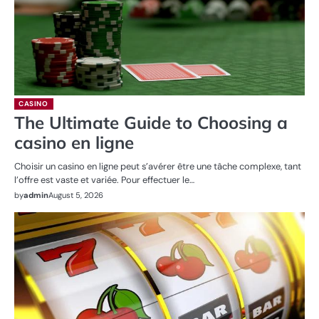
CASINO
The Ultimate Guide to Choosing a
casino en ligne
Choisir un casino en ligne peut s’avérer être une tâche complexe, tant
l’offre est vaste et variée. Pour effectuer le…
by
admin
August 5, 2026