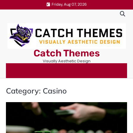
Skip
Friday, Aug 07, 2026
to
content
Catch Themes
Visually Aesthetic Design
Category:
Casino