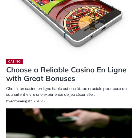
CASINO
Choose a Reliable Casino En Ligne
with Great Bonuses
Choisir un casino en ligne fiable est une étape cruciale pour ceux qui
souhaitent vivre une expérience de jeu sécurisée…
by
admin
August 6, 2026