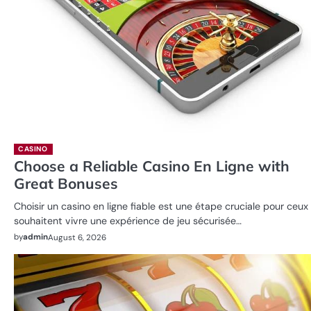
CASINO
Choose a Reliable Casino En Ligne with
Great Bonuses
Choisir un casino en ligne fiable est une étape cruciale pour ceux
souhaitent vivre une expérience de jeu sécurisée…
by
admin
August 6, 2026