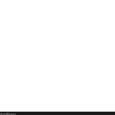
ordPress
.