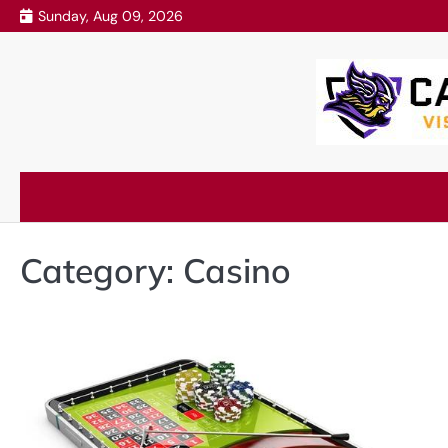
Skip
Sunday, Aug 09, 2026
to
content
Category:
Casino