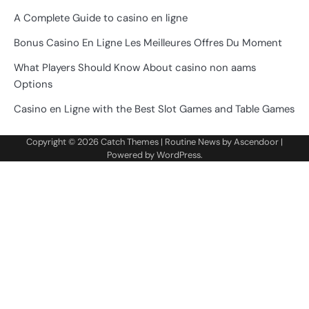
A Complete Guide to casino en ligne
Bonus Casino En Ligne Les Meilleures Offres Du Moment
What Players Should Know About casino non aams
Options
Casino en Ligne with the Best Slot Games and Table Games
Copyright © 2026
Catch Themes
| Routine News by
Ascendoor
|
Powered by
WordPress
.