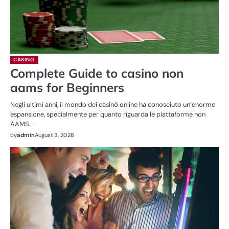
CASINO
Complete Guide to casino non
aams for Beginners
Negli ultimi anni, il mondo dei casinò online ha conosciuto un’enorme
espansione, specialmente per quanto riguarda le piattaforme non
AAMS.…
by
admin
August 3, 2026