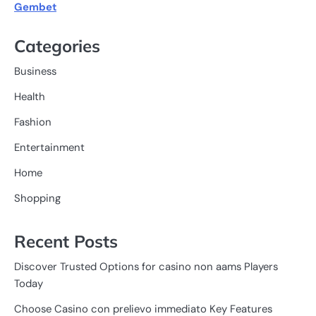
Gembet
Categories
Business
Health
Fashion
Entertainment
Home
Shopping
Recent Posts
Discover Trusted Options for casino non aams Players
Today
Choose Casino con prelievo immediato Key Features