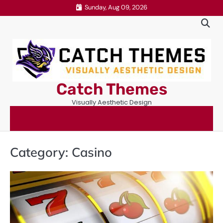
Skip
Sunday, Aug 09, 2026
to
content
Catch Themes
Visually Aesthetic Design
Category:
Casino