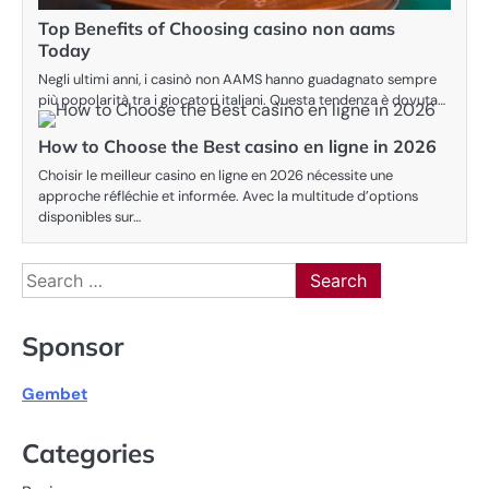
Top Benefits of Choosing casino non aams
Today
Negli ultimi anni, i casinò non AAMS hanno guadagnato sempre
più popolarità tra i giocatori italiani. Questa tendenza è dovuta…
How to Choose the Best casino en ligne in 2026
Choisir le meilleur casino en ligne en 2026 nécessite une
approche réfléchie et informée. Avec la multitude d’options
disponibles sur…
Search
for:
Sponsor
Gembet
Categories