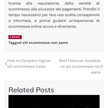
licenza alla reputazione, dalla varietà di
scommesse alla sicurezza dei pagamenti. Prenditi il
tempo necessario per fare una scelta consapevole
e informata, e potrai goderti un’esperienza di
scommesse online sicura e divertente.
CASINO
Tagged
siti scommesse non aams
How to Compare migliori
Best Features Available
Post
siti scommesse Easily
on siti scommesse non
navigation
aams
Related Posts