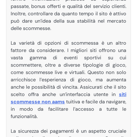
passate, bonus offerti e qualità del servizio clienti.
Inoltre, controllare da quanto tempo il sito è attivo
può dare un’idea della sua stabilità nel mercato
delle scommesse.
La varietà di opzioni di scommessa è un altro
fattore da considerare. I migliori siti offrono una
vasta gamma di eventi sportivi su cui
scommettere, oltre a diverse tipologie di gioco,
come scommesse live e virtuali. Questo non solo
arricchisce l’esperienza di gioco, ma aumenta
anche le possibilità di vincita. Assicurati che il sito
scelto offra anche un’interfaccia utente in
siti
scommesse non aams
tuitiva e facile da navigare,
in modo da facilitare l’accesso a tutte le
funzionalità.
La sicurezza dei pagamenti è un aspetto cruciale