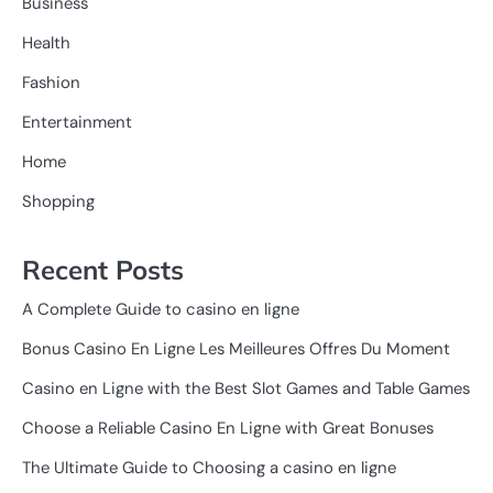
Business
Health
Fashion
Entertainment
Home
Shopping
Recent Posts
A Complete Guide to casino en ligne
Bonus Casino En Ligne Les Meilleures Offres Du Moment
Casino en Ligne with the Best Slot Games and Table Games
Choose a Reliable Casino En Ligne with Great Bonuses
The Ultimate Guide to Choosing a casino en ligne