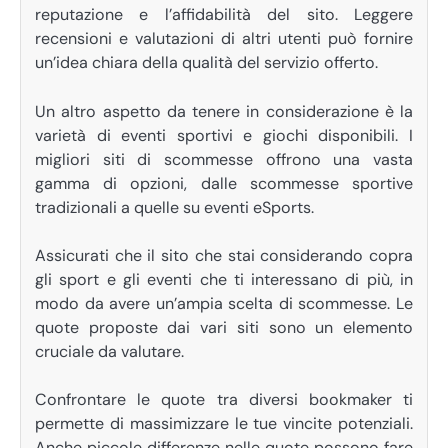
reputazione e l’affidabilità del sito. Leggere
recensioni e valutazioni di altri utenti può fornire
un’idea chiara della qualità del servizio offerto.
Un altro aspetto da tenere in considerazione è la
varietà di eventi sportivi e giochi disponibili. I
migliori siti di scommesse offrono una vasta
gamma di opzioni, dalle scommesse sportive
tradizionali a quelle su eventi eSports.
Assicurati che il sito che stai considerando copra
gli sport e gli eventi che ti interessano di più, in
modo da avere un’ampia scelta di scommesse. Le
quote proposte dai vari siti sono un elemento
cruciale da valutare.
Confrontare le quote tra diversi bookmaker ti
permette di massimizzare le tue vincite potenziali.
Anche piccole differenze nelle quote possono fare