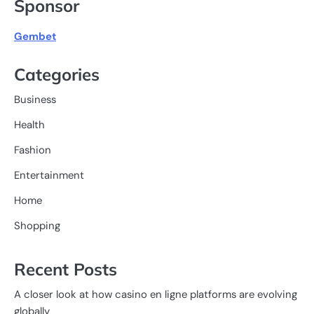
Sponsor
Gembet
Categories
Business
Health
Fashion
Entertainment
Home
Shopping
Recent Posts
A closer look at how casino en ligne platforms are evolving
globally