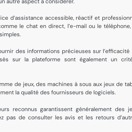
 un autre aspect à considérer.
ce d’assistance accessible, réactif et professionn
omme le chat en direct, l’e-mail ou le téléphone,
 simples.
urnir des informations précieuses sur l’efficacité
osés sur la plateforme sont également un crit
gamme de jeux, des machines à sous aux jeux de tab
ement la qualité des fournisseurs de logiciels.
urs reconnus garantissent généralement des j
iez pas de consulter les avis et les retours d’aut