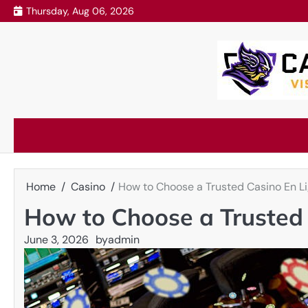
Skip
Thursday, Aug 06, 2026
to
content
Home
Casino
How to Choose a Trusted Casino En L
How to Choose a Trusted 
June 3, 2026
by
admin