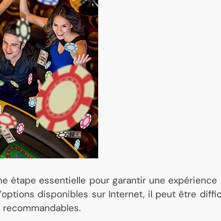
ne étape essentielle pour garantir une expérience
ptions disponibles sur Internet, il peut être diffic
ns recommandables.