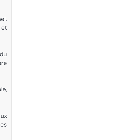
el.
 et
 du
ère
le,
eux
res