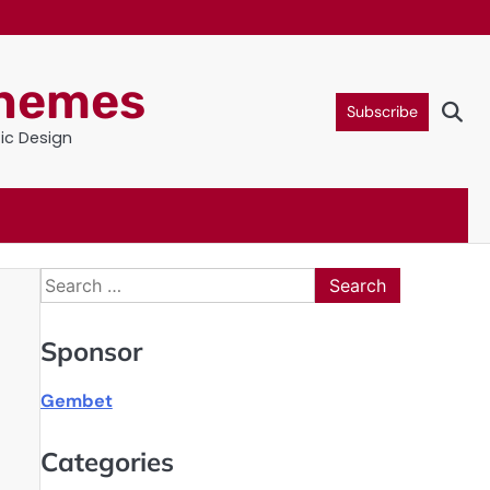
Themes
Subscribe
tic Design
Search
for:
Sponsor
Gembet
Categories