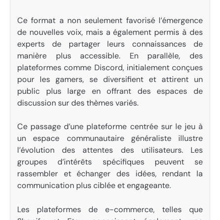
Ce format a non seulement favorisé l’émergence
de nouvelles voix, mais a également permis à des
experts de partager leurs connaissances de
manière plus accessible. En parallèle, des
plateformes comme Discord, initialement conçues
pour les gamers, se diversifient et attirent un
public plus large en offrant des espaces de
discussion sur des thèmes variés.
Ce passage d’une plateforme centrée sur le jeu à
un espace communautaire généraliste illustre
l’évolution des attentes des utilisateurs. Les
groupes d’intérêts spécifiques peuvent se
rassembler et échanger des idées, rendant la
communication plus ciblée et engageante.
Les plateformes de e-commerce, telles que