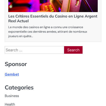
Les Critères Essentiels du Casino en Ligne Argent
Reel Actuel
Le monde des casinos en ligne a connu une croissance
exponentielle ces dernières années, attirant de nombreux
joueurs en quête…
Search
for:
Sponsor
Gembet
Categories
Business
Health