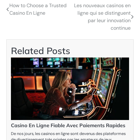
How to Choose a Trusted
Les nouveaux casinos en
Post
Casino En Ligne
ligne qui se distinguent
navigation
par leur innovation
continue
Related Posts
Casino En Ligne Fiable Avec Paiements Rapides
De nos jours, les casinos en ligne sont devenus des plateformes
de divertissement très prisées par les amateurs de jeux…