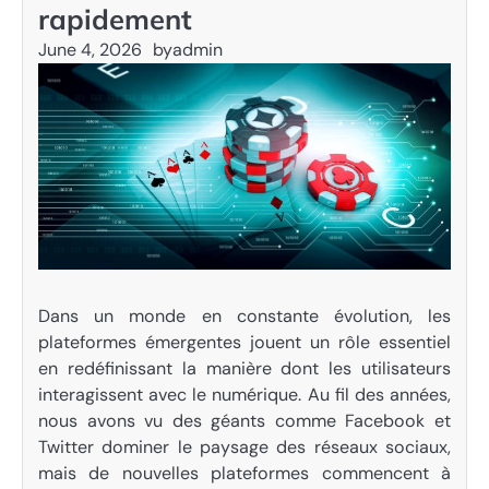
rapidement
June 4, 2026
by
admin
Dans un monde en constante évolution, les
plateformes émergentes jouent un rôle essentiel
en redéfinissant la manière dont les utilisateurs
interagissent avec le numérique. Au fil des années,
nous avons vu des géants comme Facebook et
Twitter dominer le paysage des réseaux sociaux,
mais de nouvelles plateformes commencent à