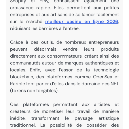
Shopify et Etsy, connaissent également une
croissance rapide. Elles permettent aux petites
entreprises et aux artisans de se lancer facilement
sur le marché
meilleur casino en ligne 2026
,
réduisant les barrières à l’entrée.
Grâce à ces outils, de nombreux entrepreneurs
peuvent désormais vendre leurs produits
directement aux consommateurs, créant ainsi des
communautés autour de marques authentiques et
locales. Enfin, avec l’essor de la technologie
blockchain, des plateformes comme OpenSea et
Rarible font parler d’elles dans le domaine des NFT
(tokens non fongibles).
Ces plateformes permettent aux artistes et
créateurs de monétiser leur travail de manière
inédite, transformant le paysage artistique
traditionnel. La possibilité de posséder des