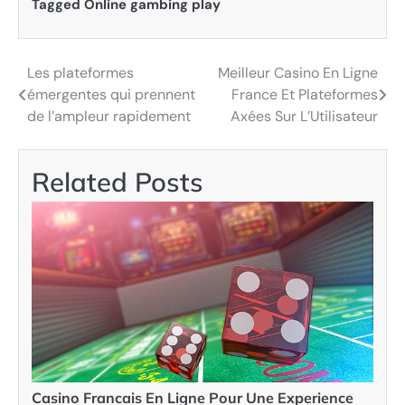
Tagged
Online gambing play
Les plateformes
Meilleur Casino En Ligne
Post
émergentes qui prennent
France Et Plateformes
navigation
de l’ampleur rapidement
Axées Sur L’Utilisateur
Related Posts
Casino Francais En Ligne Pour Une Experience