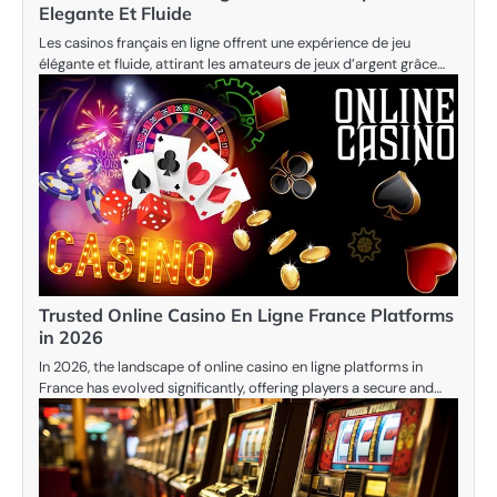
Elegante Et Fluide
Les casinos français en ligne offrent une expérience de jeu
élégante et fluide, attirant les amateurs de jeux d’argent grâce…
Trusted Online Casino En Ligne France Platforms
in 2026
In 2026, the landscape of online casino en ligne platforms in
France has evolved significantly, offering players a secure and…