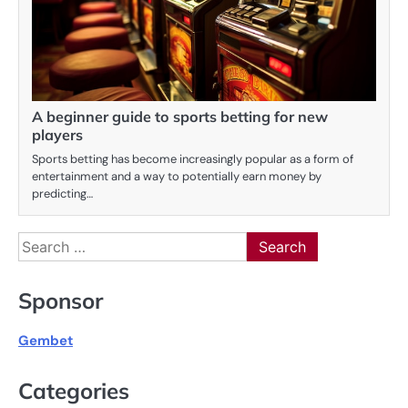
A beginner guide to sports betting for new
players
Sports betting has become increasingly popular as a form of
entertainment and a way to potentially earn money by
predicting…
Search
for:
Sponsor
Gembet
Categories