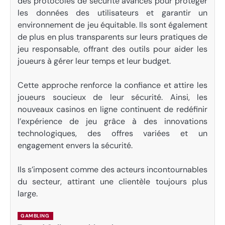
des protocoles de sécurité avancés pour protéger
les données des utilisateurs et garantir un
environnement de jeu équitable. Ils sont également
de plus en plus transparents sur leurs pratiques de
jeu responsable, offrant des outils pour aider les
joueurs à gérer leur temps et leur budget.
Cette approche renforce la confiance et attire les
joueurs soucieux de leur sécurité. Ainsi, les
nouveaux casinos en ligne continuent de redéfinir
l’expérience de jeu grâce à des innovations
technologiques, des offres variées et un
engagement envers la sécurité.
Ils s’imposent comme des acteurs incontournables
du secteur, attirant une clientèle toujours plus
large.
GAMBLING