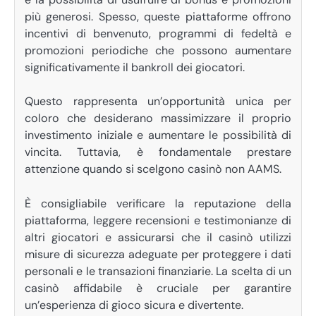
più generosi. Spesso, queste piattaforme offrono
incentivi di benvenuto, programmi di fedeltà e
promozioni periodiche che possono aumentare
significativamente il bankroll dei giocatori.
Questo rappresenta un’opportunità unica per
coloro che desiderano massimizzare il proprio
investimento iniziale e aumentare le possibilità di
vincita. Tuttavia, è fondamentale prestare
attenzione quando si scelgono casinò non AAMS.
È consigliabile verificare la reputazione della
piattaforma, leggere recensioni e testimonianze di
altri giocatori e assicurarsi che il casinò utilizzi
misure di sicurezza adeguate per proteggere i dati
personali e le transazioni finanziarie. La scelta di un
casinò affidabile è cruciale per garantire
un’esperienza di gioco sicura e divertente.