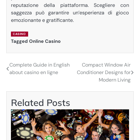
reputazione della piattaforma. Scegliere con
saggezza può garantire un’esperienza di gioco
emozionante e gratificante.
CASINO
Tagged
Online Casino
Complete Guide in English
Compact Window Air
Post
about casino en ligne
Conditioner Designs for
navigation
Modern Living
Related Posts