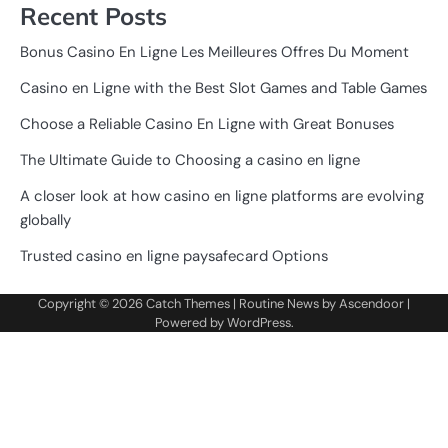
Recent Posts
Bonus Casino En Ligne Les Meilleures Offres Du Moment
Casino en Ligne with the Best Slot Games and Table Games
Choose a Reliable Casino En Ligne with Great Bonuses
The Ultimate Guide to Choosing a casino en ligne
A closer look at how casino en ligne platforms are evolving
globally
Trusted casino en ligne paysafecard Options
Copyright © 2026
Catch Themes
| Routine News by
Ascendoor
|
Powered by
WordPress
.