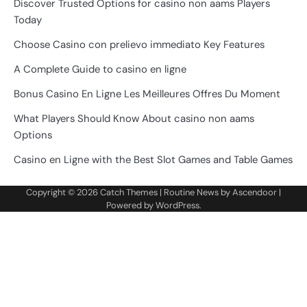
Discover Trusted Options for casino non aams Players
Today
Choose Casino con prelievo immediato Key Features
A Complete Guide to casino en ligne
Bonus Casino En Ligne Les Meilleures Offres Du Moment
What Players Should Know About casino non aams
Options
Casino en Ligne with the Best Slot Games and Table Games
Copyright © 2026
Catch Themes
| Routine News by
Ascendoor
|
Powered by
WordPress
.