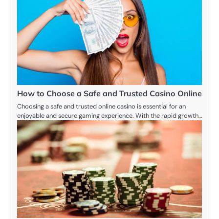
How to Choose a Safe and Trusted Casino Online
Choosing a safe and trusted online casino is essential for an
enjoyable and secure gaming experience. With the rapid growth…