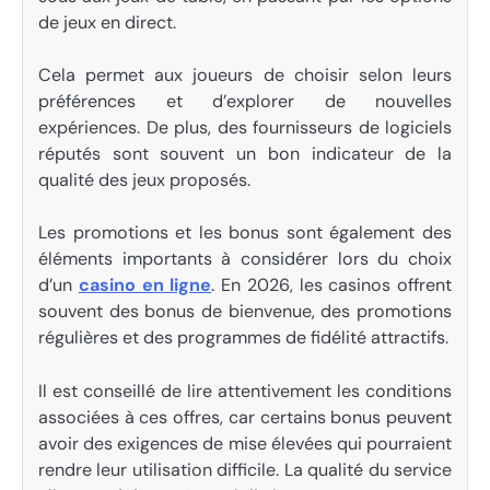
de jeux en direct.
Cela permet aux joueurs de choisir selon leurs
préférences et d’explorer de nouvelles
expériences. De plus, des fournisseurs de logiciels
réputés sont souvent un bon indicateur de la
qualité des jeux proposés.
Les promotions et les bonus sont également des
éléments importants à considérer lors du choix
d’un
casino en ligne
. En 2026, les casinos offrent
souvent des bonus de bienvenue, des promotions
régulières et des programmes de fidélité attractifs.
Il est conseillé de lire attentivement les conditions
associées à ces offres, car certains bonus peuvent
avoir des exigences de mise élevées qui pourraient
rendre leur utilisation difficile. La qualité du service