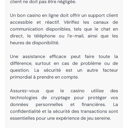
client ne doit pas être négligée.
Un bon casino en ligne doit offrir un support client
accessible et réactif. Vérifiez les canaux de
communication disponibles, tels que le chat en
direct, le téléphone ou l’e-mail, ainsi que les
heures de disponibilité.
Une assistance efficace peut faire toute la
différence, surtout en cas de problème ou de
question. La sécurité est un autre facteur
primordial à prendre en compte.
Assurez-vous que le casino utilise des
technologies de cryptage pour protéger vos
données personnelles et financières. La
confidentialité et la sécurité des transactions sont
essentielles pour une expérience de jeu sereine.