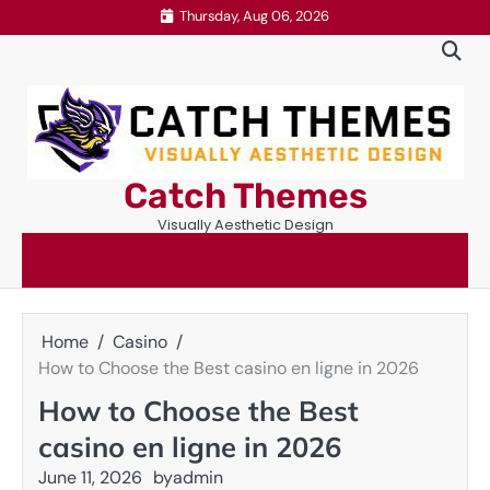
Skip
Thursday, Aug 06, 2026
to
content
Catch Themes
Visually Aesthetic Design
Home
Casino
How to Choose the Best casino en ligne in 2026
How to Choose the Best
casino en ligne in 2026
June 11, 2026
by
admin