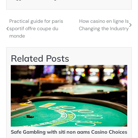
Practical guide for paris
How casino en ligne Is
Post
sportif offre coupe du
Changing the Industry
navigation
monde
Related Posts
Safe Gambling with siti non aams Casino Choices