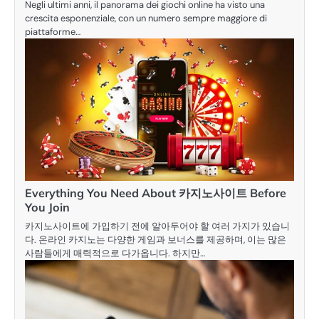
Negli ultimi anni, il panorama dei giochi online ha visto una
crescita esponenziale, con un numero sempre maggiore di
piattaforme…
Everything You Need About 카지노사이트 Before
You Join
카지노사이트에 가입하기 전에 알아두어야 할 여러 가지가 있습니
다. 온라인 카지노는 다양한 게임과 보너스를 제공하며, 이는 많은
사람들에게 매력적으로 다가옵니다. 하지만…