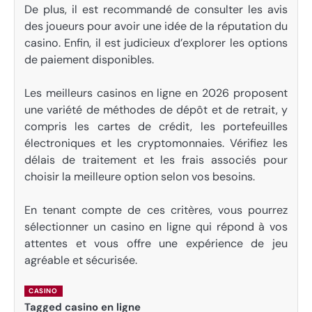
De plus, il est recommandé de consulter les avis
des joueurs pour avoir une idée de la réputation du
casino. Enfin, il est judicieux d’explorer les options
de paiement disponibles.
Les meilleurs casinos en ligne en 2026 proposent
une variété de méthodes de dépôt et de retrait, y
compris les cartes de crédit, les portefeuilles
électroniques et les cryptomonnaies. Vérifiez les
délais de traitement et les frais associés pour
choisir la meilleure option selon vos besoins.
En tenant compte de ces critères, vous pourrez
sélectionner un casino en ligne qui répond à vos
attentes et vous offre une expérience de jeu
agréable et sécurisée.
CASINO
Tagged
casino en ligne