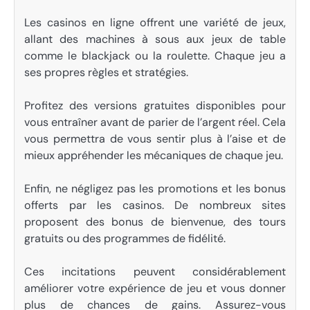
Les casinos en ligne offrent une variété de jeux,
allant des machines à sous aux jeux de table
comme le blackjack ou la roulette. Chaque jeu a
ses propres règles et stratégies.
Profitez des versions gratuites disponibles pour
vous entraîner avant de parier de l’argent réel. Cela
vous permettra de vous sentir plus à l’aise et de
mieux appréhender les mécaniques de chaque jeu.
Enfin, ne négligez pas les promotions et les bonus
offerts par les casinos. De nombreux sites
proposent des bonus de bienvenue, des tours
gratuits ou des programmes de fidélité.
Ces incitations peuvent considérablement
améliorer votre expérience de jeu et vous donner
plus de chances de gains. Assurez-vous