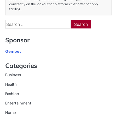
constantly on the lookout for platforms that offer not only
thrilling…
Search
for:
Sponsor
Gembet
Categories
Business
Health
Fashion
Entertainment
Home