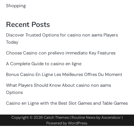
Shopping
Recent Posts
Discover Trusted Options for casino non aams Players
Today
Choose Casino con prelievo immediato Key Features
A Complete Guide to casino en ligne
Bonus Casino En Ligne Les Meilleures Offres Du Moment
What Players Should Know About casino non aams
Options
Casino en Ligne with the Best Slot Games and Table Games
Copyright © 2026
Catch Themes
| Routine News by
Ascendoor
|
Powered by
WordPress
.