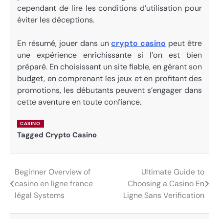
cependant de lire les conditions d’utilisation pour
éviter les déceptions.
En résumé, jouer dans un
crypto casino
peut être
une expérience enrichissante si l’on est bien
préparé. En choisissant un site fiable, en gérant son
budget, en comprenant les jeux et en profitant des
promotions, les débutants peuvent s’engager dans
cette aventure en toute confiance.
CASINO
Tagged
Crypto Casino
Beginner Overview of
Ultimate Guide to
Post
casino en ligne france
Choosing a Casino En
navigation
légal Systems
Ligne Sans Verification