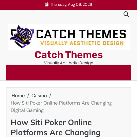
Skip
Thursday, Aug 06, 2026
to
content
Catch Themes
Visually Aesthetic Design
Home
Casino
How Siti Poker Online Platforms Are Changing
Digital Gaming
How Siti Poker Online
Platforms Are Changing