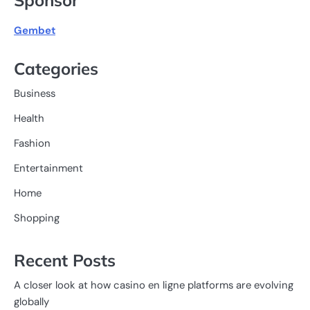
Sponsor
Gembet
Categories
Business
Health
Fashion
Entertainment
Home
Shopping
Recent Posts
A closer look at how casino en ligne platforms are evolving
globally