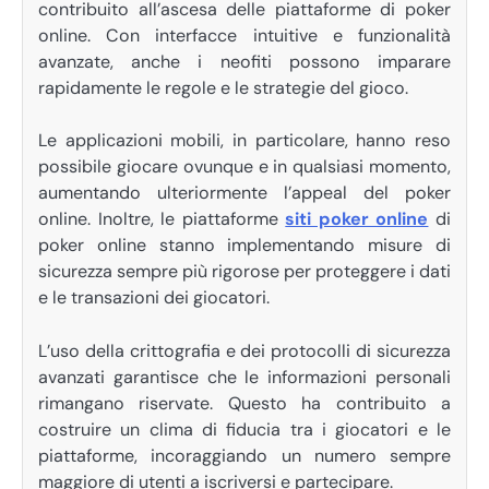
contribuito all’ascesa delle piattaforme di poker
online. Con interfacce intuitive e funzionalità
avanzate, anche i neofiti possono imparare
rapidamente le regole e le strategie del gioco.
Le applicazioni mobili, in particolare, hanno reso
possibile giocare ovunque e in qualsiasi momento,
aumentando ulteriormente l’appeal del poker
online. Inoltre, le piattaforme
siti poker online
di
poker online stanno implementando misure di
sicurezza sempre più rigorose per proteggere i dati
e le transazioni dei giocatori.
L’uso della crittografia e dei protocolli di sicurezza
avanzati garantisce che le informazioni personali
rimangano riservate. Questo ha contribuito a
costruire un clima di fiducia tra i giocatori e le
piattaforme, incoraggiando un numero sempre
maggiore di utenti a iscriversi e partecipare.