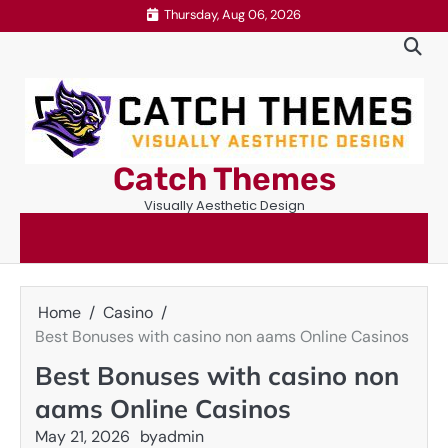
Skip
Thursday, Aug 06, 2026
to
content
Catch Themes
Visually Aesthetic Design
Home
Casino
Best Bonuses with casino non aams Online Casinos
Best Bonuses with casino non
aams Online Casinos
May 21, 2026
by
admin