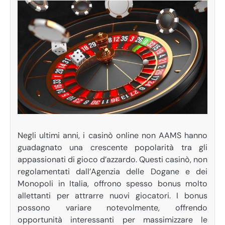
Negli ultimi anni, i casinò online non AAMS hanno
guadagnato una crescente popolarità tra gli
appassionati di gioco d’azzardo. Questi casinò, non
regolamentati dall’Agenzia delle Dogane e dei
Monopoli in Italia, offrono spesso bonus molto
allettanti per attrarre nuovi giocatori. I bonus
possono variare notevolmente, offrendo
opportunità interessanti per massimizzare le