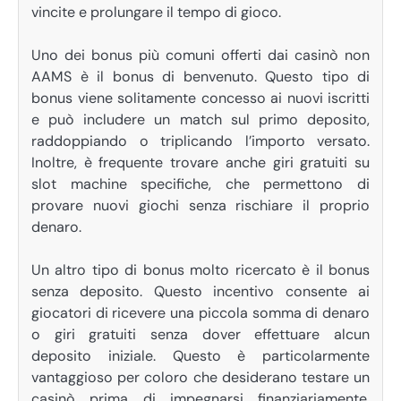
vincite e prolungare il tempo di gioco.
Uno dei bonus più comuni offerti dai casinò non
AAMS è il bonus di benvenuto. Questo tipo di
bonus viene solitamente concesso ai nuovi iscritti
e può includere un match sul primo deposito,
raddoppiando o triplicando l’importo versato.
Inoltre, è frequente trovare anche giri gratuiti su
slot machine specifiche, che permettono di
provare nuovi giochi senza rischiare il proprio
denaro.
Un altro tipo di bonus molto ricercato è il bonus
senza deposito. Questo incentivo consente ai
giocatori di ricevere una piccola somma di denaro
o giri gratuiti senza dover effettuare alcun
deposito iniziale. Questo è particolarmente
vantaggioso per coloro che desiderano testare un
casinò prima di impegnarsi finanziariamente.