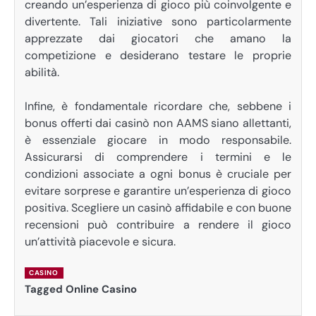
creando un’esperienza di gioco più coinvolgente e
divertente. Tali iniziative sono particolarmente
apprezzate dai giocatori che amano la
competizione e desiderano testare le proprie
abilità.
Infine, è fondamentale ricordare che, sebbene i
bonus offerti dai casinò non AAMS siano allettanti,
è essenziale giocare in modo responsabile.
Assicurarsi di comprendere i termini e le
condizioni associate a ogni bonus è cruciale per
evitare sorprese e garantire un’esperienza di gioco
positiva. Scegliere un casinò affidabile e con buone
recensioni può contribuire a rendere il gioco
un’attività piacevole e sicura.
CASINO
Tagged
Online Casino