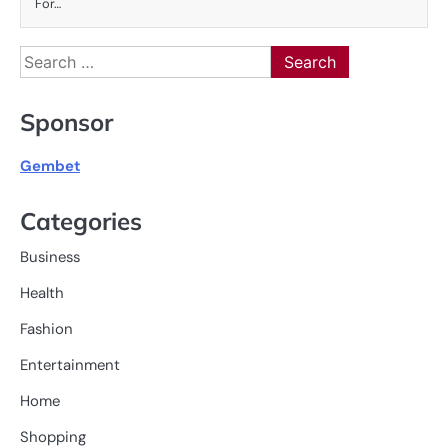
For…
Search
for:
Sponsor
Gembet
Categories
Business
Health
Fashion
Entertainment
Home
Shopping