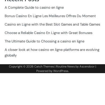
A Complete Guide to casino en ligne
Bonus Casino En Ligne Les Meilleures Offres Du Moment
Casino en Ligne with the Best Slot Games and Table Games
Choose a Reliable Casino En Ligne with Great Bonuses
The Ultimate Guide to Choosing a casino en ligne
A closer look at how casino en ligne platforms are evolving
globally
Copyright © 2026
Catch Themes
| Routine News by
Ascendoor
|
Powered by
WordPress
.