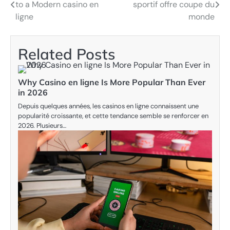
to a Modern casino en
sportif offre coupe du
navigation
ligne
monde
Related Posts
Why Casino en ligne Is More Popular Than Ever
in 2026
Depuis quelques années, les casinos en ligne connaissent une
popularité croissante, et cette tendance semble se renforcer en
2026. Plusieurs…