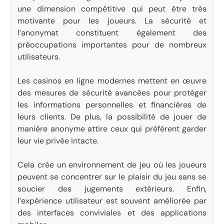
une dimension compétitive qui peut être très
motivante pour les joueurs. La sécurité et
l’anonymat constituent également des
préoccupations importantes pour de nombreux
utilisateurs.
Les casinos en ligne modernes mettent en œuvre
des mesures de sécurité avancées pour protéger
les informations personnelles et financières de
leurs clients. De plus, la possibilité de jouer de
manière anonyme attire ceux qui préfèrent garder
leur vie privée intacte.
Cela crée un environnement de jeu où les joueurs
peuvent se concentrer sur le plaisir du jeu sans se
soucier des jugements extérieurs. Enfin,
l’expérience utilisateur est souvent améliorée par
des interfaces conviviales et des applications