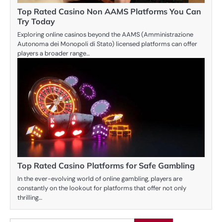
Top Rated Casino Non AAMS Platforms You Can
Try Today
Exploring online casinos beyond the AAMS (Amministrazione
Autonoma dei Monopoli di Stato) licensed platforms can offer
players a broader range…
Top Rated Casino Platforms for Safe Gambling
In the ever-evolving world of online gambling, players are
constantly on the lookout for platforms that offer not only
thrilling…