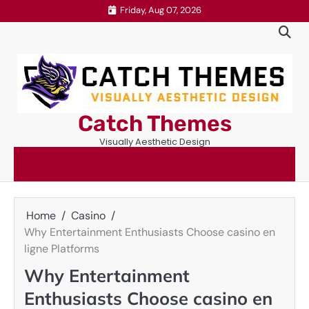
Skip
Friday, Aug 07, 2026
to
content
Catch Themes
Visually Aesthetic Design
Home
Casino
Why Entertainment Enthusiasts Choose casino en
ligne Platforms
Why Entertainment
Enthusiasts Choose casino en