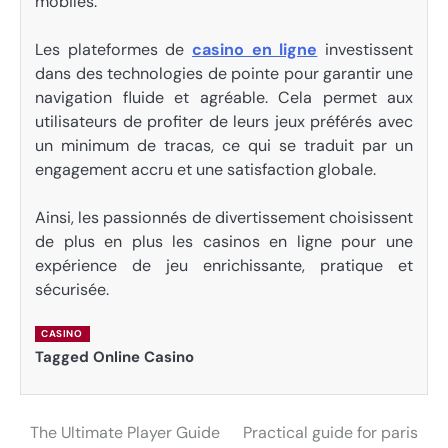
mobiles.
Les plateformes de
casino en ligne
investissent
dans des technologies de pointe pour garantir une
navigation fluide et agréable. Cela permet aux
utilisateurs de profiter de leurs jeux préférés avec
un minimum de tracas, ce qui se traduit par un
engagement accru et une satisfaction globale.
Ainsi, les passionnés de divertissement choisissent
de plus en plus les casinos en ligne pour une
expérience de jeu enrichissante, pratique et
sécurisée.
CASINO
Tagged
Online Casino
The Ultimate Player Guide
Practical guide for paris
Post