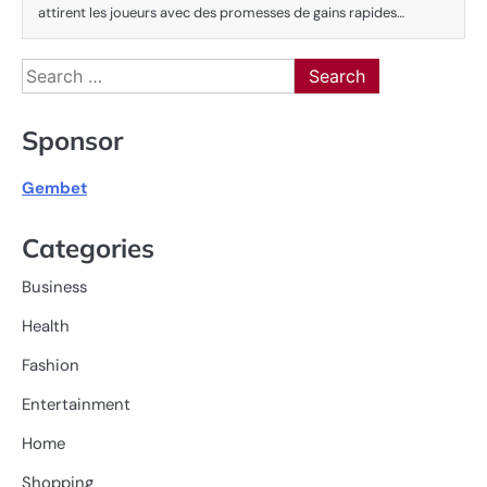
attirent les joueurs avec des promesses de gains rapides…
Search
for:
Sponsor
Gembet
Categories
Business
Health
Fashion
Entertainment
Home
Shopping