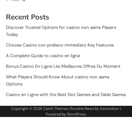
Recent Posts
Discover Trusted Options for casino non aams Players
Today
Choose Casino con prelievo immediato Key Features
A Complete Guide to casino en ligne
Bonus Casino En Ligne Les Meilleures Offres Du Moment
What Players Should Know About casino non aams
Options
Casino en Ligne with the Best Slot Games and Table Games
Copyright © 2026
Catch Themes
| Routine News by
Ascendoor
|
Powered by
WordPress
.