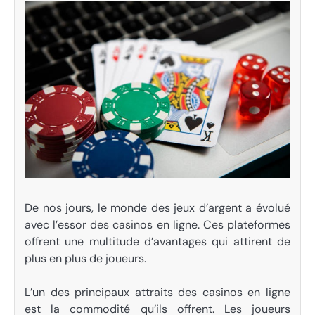
De nos jours, le monde des jeux d’argent a évolué
avec l’essor des casinos en ligne. Ces plateformes
offrent une multitude d’avantages qui attirent de
plus en plus de joueurs.
L’un des principaux attraits des casinos en ligne
est la commodité qu’ils offrent. Les joueurs