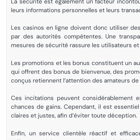
La sécurité est également un facteur incontou
leurs informations personnelles et leurs transa
Les casinos en ligne doivent donc utiliser d
par des autorités compétentes. Une transpar
mesures de sécurité rassure les utilisateurs et l
Les promotions et les bonus constituent un aut
qui offrent des bonus de bienvenue, des prom
conçus retiennent l’attention des amateurs de 
Ces incitations peuvent considérablement en
chances de gains. Cependant, il est essenti
claires et justes, afin d’éviter toute déception.
Enfin, un service clientèle réactif et effica