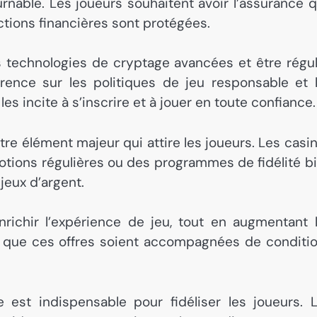
rnable. Les joueurs souhaitent avoir l’assurance 
ctions financières sont protégées.
es technologies de cryptage avancées et être régu
ence sur les politiques de jeu responsable et 
es incite à s’inscrire et à jouer en toute confiance.
re élément majeur qui attire les joueurs. Les casi
otions régulières ou des programmes de fidélité b
jeux d’argent.
richir l’expérience de jeu, tout en augmentant 
el que ces offres soient accompagnées de conditi
ce est indispensable pour fidéliser les joueurs. 