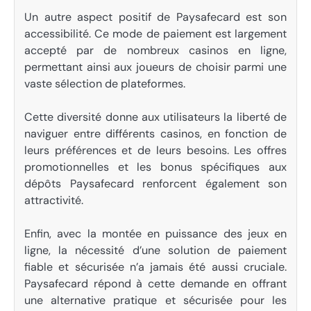
Un autre aspect positif de Paysafecard est son
accessibilité. Ce mode de paiement est largement
accepté par de nombreux casinos en ligne,
permettant ainsi aux joueurs de choisir parmi une
vaste sélection de plateformes.
Cette diversité donne aux utilisateurs la liberté de
naviguer entre différents casinos, en fonction de
leurs préférences et de leurs besoins. Les offres
promotionnelles et les bonus spécifiques aux
dépôts Paysafecard renforcent également son
attractivité.
Enfin, avec la montée en puissance des jeux en
ligne, la nécessité d’une solution de paiement
fiable et sécurisée n’a jamais été aussi cruciale.
Paysafecard répond à cette demande en offrant
une alternative pratique et sécurisée pour les