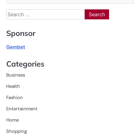
Search
for:
Sponsor
Gembet
Categories
Business
Health
Fashion
Entertainment
Home
Shopping