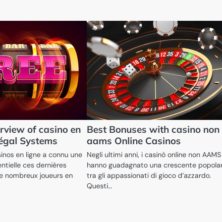
rview of casino en
Best Bonuses with casino non
légal Systems
aams Online Casinos
nos en ligne a connu une
Negli ultimi anni, i casinò online non AAMS
ntielle ces dernières
hanno guadagnato una crescente popolar
de nombreux joueurs en
tra gli appassionati di gioco d’azzardo.
Questi…