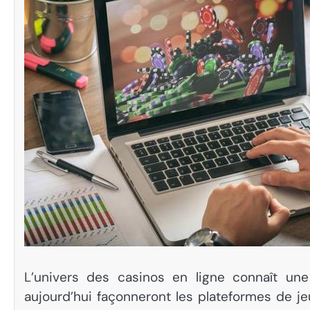
L’univers des casinos en ligne connaît une
aujourd’hui façonneront les plateformes de je