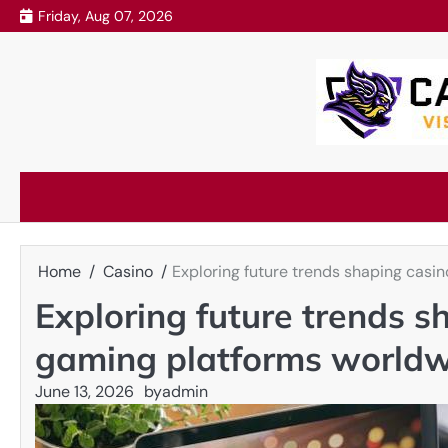
Skip
Friday, Aug 07, 2026
to
content
Home
Casino
Exploring future trends shaping casi
Exploring future trends s
gaming platforms world
June 13, 2026
by
admin