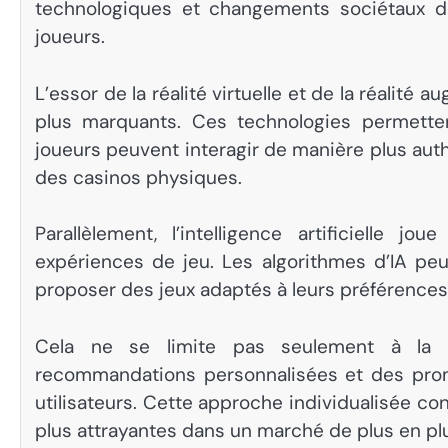
technologiques et changements sociétaux de
joueurs.
L’essor de la réalité virtuelle et de la réalit
plus marquants. Ces technologies permette
joueurs peuvent interagir de manière plus auth
des casinos physiques.
Parallèlement, l’intelligence artificielle 
expériences de jeu. Les algorithmes d’IA pe
proposer des jeux adaptés à leurs préférences 
Cela ne se limite pas seulement à la s
recommandations personnalisées et des prom
utilisateurs. Cette approche individualisée con
plus attrayantes dans un marché de plus en plu