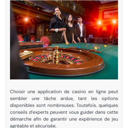
Choisir une application de casino en ligne peut
sembler une tâche ardue, tant les options
disponibles sont nombreuses. Toutefois, quelques
conseils d’experts peuvent vous guider dans cette
démarche afin de garantir une expérience de jeu
agréable et sécurisée.