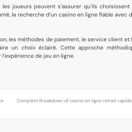
 les joueurs peuvent s’assurer qu’ils choisissent
umé, la recherche d’un casino en ligne fiable avec 
ion, les méthodes de paiement, le service client et 
faire un choix éclairé. Cette approche méthodi
l’expérience de jeu en ligne.
or
Complete Breakdown of casino en ligne retrait rapide