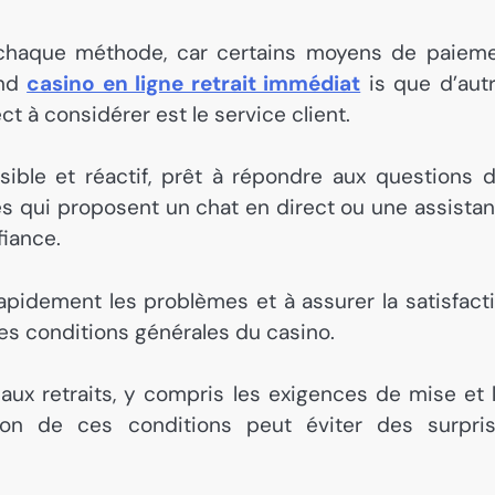
à chaque méthode, car certains moyens de paiem
and
casino en ligne retrait immédiat
is que d’aut
t à considérer est le service client.
ssible et réactif, prêt à répondre aux questions 
mes qui proposent un chat en direct ou une assista
iance.
pidement les problèmes et à assurer la satisfact
 les conditions générales du casino.
 aux retraits, y compris les exigences de mise et 
ion de ces conditions peut éviter des surpri