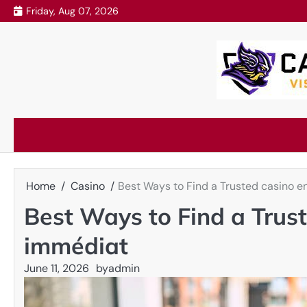
Skip
Friday, Aug 07, 2026
to
content
Home
Casino
Best Ways to Find a Trusted casino en
Best Ways to Find a Trust
immédiat
June 11, 2026
by
admin