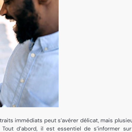
etraits immédiats peut s’avérer délicat, mais plusie
 Tout d’abord, il est essentiel de s’informer sur