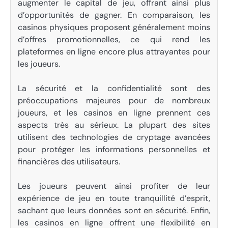
augmenter le capital de jeu, offrant ainsi plus
d’opportunités de gagner. En comparaison, les
casinos physiques proposent généralement moins
d’offres promotionnelles, ce qui rend les
plateformes en ligne encore plus attrayantes pour
les joueurs.
La sécurité et la confidentialité sont des
préoccupations majeures pour de nombreux
joueurs, et les casinos en ligne prennent ces
aspects très au sérieux. La plupart des sites
utilisent des technologies de cryptage avancées
pour protéger les informations personnelles et
financières des utilisateurs.
Les joueurs peuvent ainsi profiter de leur
expérience de jeu en toute tranquillité d’esprit,
sachant que leurs données sont en sécurité. Enfin,
les casinos en ligne offrent une flexibilité en