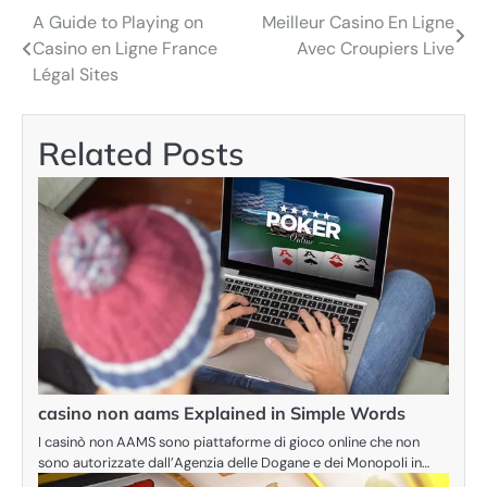
A Guide to Playing on
Meilleur Casino En Ligne
Post
Casino en Ligne France
Avec Croupiers Live
navigation
Légal Sites
Related Posts
casino non aams Explained in Simple Words
I casinò non AAMS sono piattaforme di gioco online che non
sono autorizzate dall’Agenzia delle Dogane e dei Monopoli in…