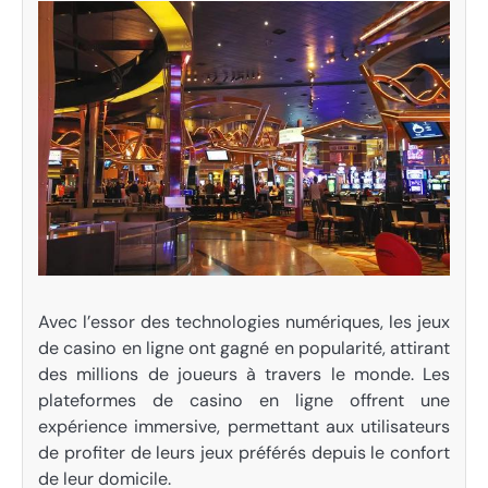
Avec l’essor des technologies numériques, les jeux
de casino en ligne ont gagné en popularité, attirant
des millions de joueurs à travers le monde. Les
plateformes de casino en ligne offrent une
expérience immersive, permettant aux utilisateurs
de profiter de leurs jeux préférés depuis le confort
de leur domicile.