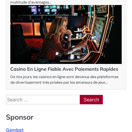
multitude d’avantages…
Casino En Ligne Fiable Avec Paiements Rapides
De nos jours, les casinos en ligne sont devenus des plateformes
de divertissement très prisées par les amateurs de jeux…
Search
for:
Sponsor
Gembet