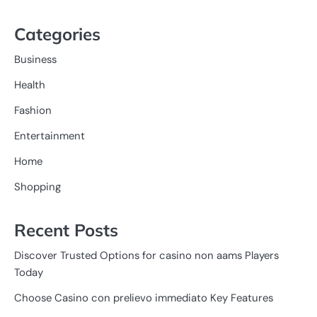
Categories
Business
Health
Fashion
Entertainment
Home
Shopping
Recent Posts
Discover Trusted Options for casino non aams Players
Today
Choose Casino con prelievo immediato Key Features