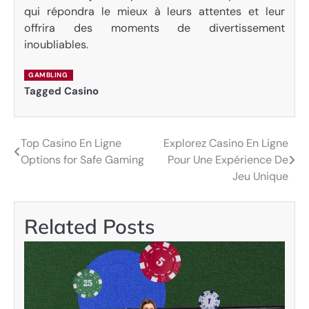
qui répondra le mieux à leurs attentes et leur
offrira des moments de divertissement
inoubliables.
GAMBLING
Tagged
Casino
Top Casino En Ligne
Explorez Casino En Ligne
Post
Options for Safe Gaming
Pour Une Expérience De
navigation
Jeu Unique
Related Posts