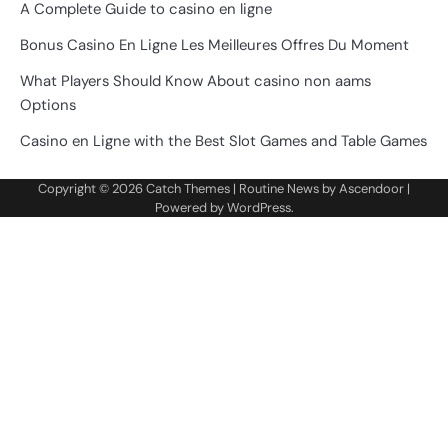
A Complete Guide to casino en ligne
Bonus Casino En Ligne Les Meilleures Offres Du Moment
What Players Should Know About casino non aams
Options
Casino en Ligne with the Best Slot Games and Table Games
Copyright © 2026
Catch Themes
| Routine News by
Ascendoor
|
Powered by
WordPress
.