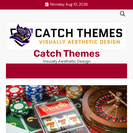
Skip
Monday, Aug 10, 2026
to
content
Catch Themes
Visually Aesthetic Design