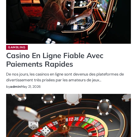
GAMBLING
Casino En Ligne Fiable Avec
Paiements Rapides
De nos jours, les casinos en ligne sont devenus des plateformes de
divertissement très prisées par les amateurs de jeux…
by
admin
May 21, 2026