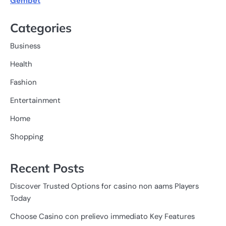
Gembet
Categories
Business
Health
Fashion
Entertainment
Home
Shopping
Recent Posts
Discover Trusted Options for casino non aams Players
Today
Choose Casino con prelievo immediato Key Features