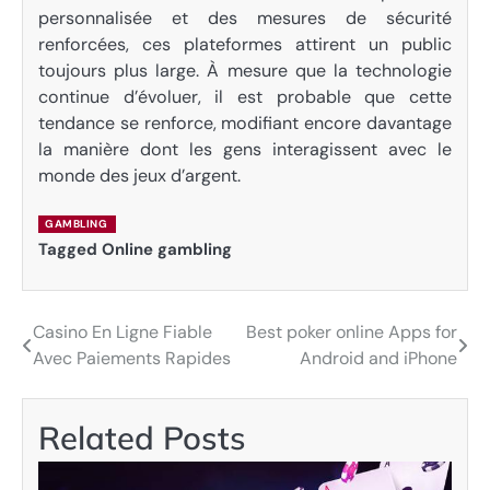
personnalisée et des mesures de sécurité
renforcées, ces plateformes attirent un public
toujours plus large. À mesure que la technologie
continue d’évoluer, il est probable que cette
tendance se renforce, modifiant encore davantage
la manière dont les gens interagissent avec le
monde des jeux d’argent.
GAMBLING
Tagged
Online gambling
Casino En Ligne Fiable
Best poker online Apps for
Post
Avec Paiements Rapides
Android and iPhone
navigation
Related Posts