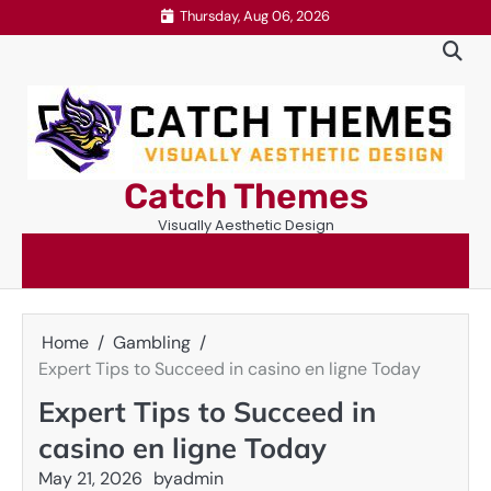
Skip
Thursday, Aug 06, 2026
to
content
Catch Themes
Visually Aesthetic Design
Home
Gambling
Expert Tips to Succeed in casino en ligne Today
Expert Tips to Succeed in
casino en ligne Today
May 21, 2026
by
admin