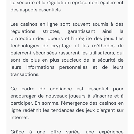
La sécurité et la régulation représentent également
des aspects essentiels.
Les casinos en ligne sont souvent soumis à des
régulations strictes, garantissant ainsi la
protection des joueurs et l’intégrité des jeux. Les
technologies de cryptage et les méthodes de
paiement sécurisées rassurent les utilisateurs, qui
sont de plus en plus soucieux de la sécurité de
leurs informations personnelles et de leurs
transactions.
Ce cadre de confiance est essentiel pour
encourager de nouveaux joueurs à s’inscrire et à
participer. En somme, l’émergence des casinos en
ligne redéfinit les tendances des jeux d’argent sur
Internet.
Grâce à une offre variée, une expérience