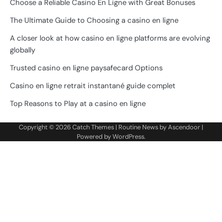
Choose a Reliable Casino En Ligne with Great Bonuses
The Ultimate Guide to Choosing a casino en ligne
A closer look at how casino en ligne platforms are evolving
globally
Trusted casino en ligne paysafecard Options
Casino en ligne retrait instantané guide complet
Top Reasons to Play at a casino en ligne
Copyright © 2026
Catch Themes
| Routine News by
Ascendoor
|
Powered by
WordPress
.