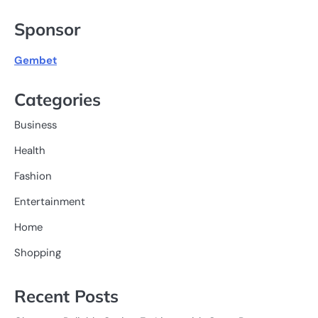
for:
Sponsor
Gembet
Categories
Business
Health
Fashion
Entertainment
Home
Shopping
Recent Posts