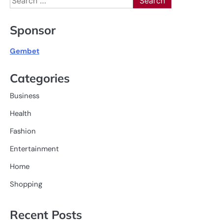
for:
Sponsor
Gembet
Categories
Business
Health
Fashion
Entertainment
Home
Shopping
Recent Posts