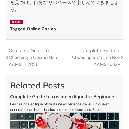
を見つけ、自分なりのペースで楽しんでいきましょ
う。
GAME
Tagged
Online Casino
Complete Guide to
Complete Guide to
Post
Choosing a Casino Non
Choosing a Casino Non
navigation
AAMS in 2026
AAMS Today
Related Posts
Complete Guide to casino en ligne for Beginners
Les casinos en ligne offrent une expérience de jeu unique et
accessible, attirant de plus en plus de débutants. Pour…