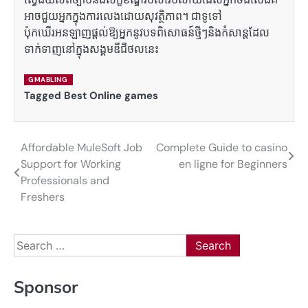
អាចជួយអ្នកក្នុងការលេងដោយសុវត្ថិភាព។ ជាទូទៅ
ប៉ុកឃើរអនឡាញផ្តល់ឱ្យអ្នកនូវបទពិសោធន៍ថ្មីៗនិងកំសាន្តដែល
ទាក់ទាញនៅក្នុងសង្គមឌីជីថលនេះ
GMABLING
Tagged
Best Online games
Affordable MuleSoft Job
Complete Guide to casino
Post
Support for Working
en ligne for Beginners
navigation
Professionals and
Freshers
Search
for:
Sponsor